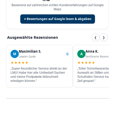
Basierend auf zahlreichen echten Kundenerfahrungen auf Google
Maps
⭐ Bewertungen auf Google lesen & abgeben
Ausgewählte Rezensionen
❮
❯
Maximilian S.
Anna K.
M
G
A
Lokaler Guide
Verifizierte Rezension
★★★★★
★★★★★
„Super freundlicher Service direkt an der
„Toller Schreibwarenladen 
LMU! Habe hier alle Unibedarf-Sachen
Auswahl an Stiften und Bl
und meine Postpakete blitzschnell
Schullisten-Service hat mir
erledigen können.“
Zeit gespart.“